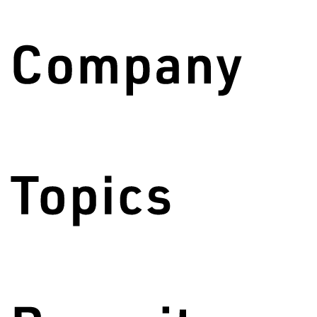
〇 4名以上 △ 1～3名 × 空きなし
【WAN STYLE TOPOS】
月 火 水 木 金 土
〇 〇 〇 〇 〇 〇
【WAN STYLE＋】
月 火 水 木 金 土
△1 △2 △3 △2 △1 △2
【WAN STYLE JOB】
月 火 水 木 金 土
〇 〇 〇 〇 〇 〇
【WAN STYLE CLUB】※1日利用の場合