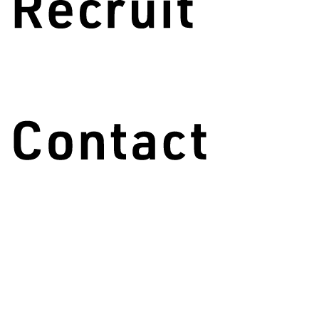
月 火 水 木 金 土
〇 〇 〇 〇 〇 〇
その他の新着情報
2026.07.21
個別機能訓練加算についてのお知らせ
2026.07.13
個別機能訓練体制についてお知らせ