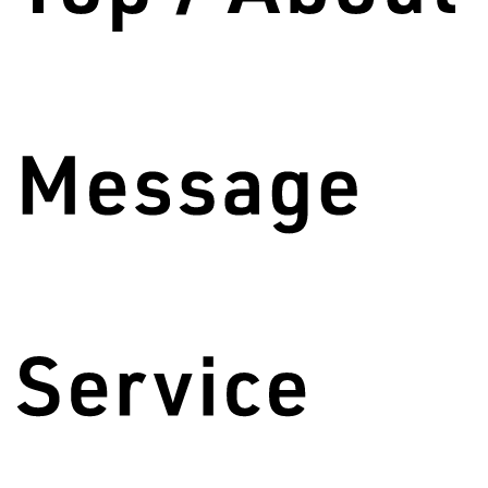
・那覇市 2件
・浦添市 1件
・宜野湾市 2件
・西原町 2件
※その他の地域も要相談で対応します。
【 Wan Style Act（中部）】
・沖縄市 4件
・うるま市 3件
・北中城村 3件
※その他の地域も要相談で対応します。
≪通所介護事業所≫