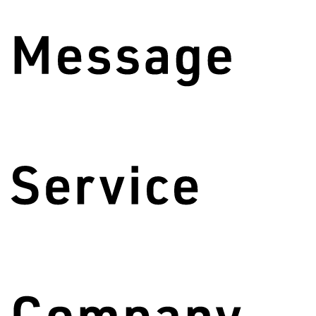
About
Message
Service
Company
Topics
Recruit
Contact
\ Follow us!! /
© WAN STYLE
© WAN STYLE