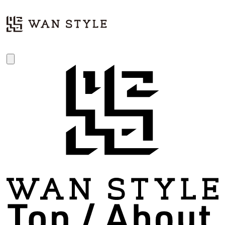
新着情報
topics
2026.03.30
各事業所の受け入れ情報更新!!（～R8.3/30 現在）
≪居宅介護支援事業所≫
【 WAN STYLE SELECT （北部）】
・金武町 3件
・恩納村 1件
・宜野座村 1件
※その他の地域も要相談で対応します。
【WAN STYLE PLAN（南部）】